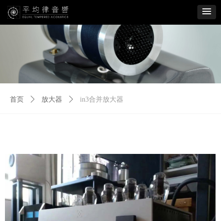
首页
ꄲ
放大器
ꄲ
in3合并放大器