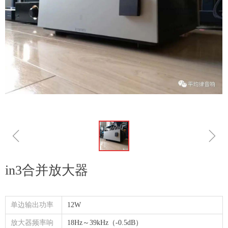
ꁆ
ꁇ
in3合并放大器
单边输出功率
12W
放大器频率响
18Hz～39kHz（-0.5dB）